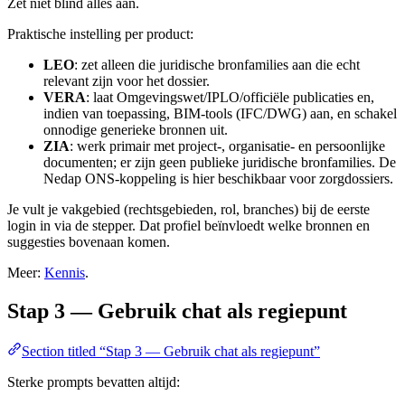
Zet niet blind alles aan.
Praktische instelling per product:
LEO
: zet alleen die juridische bronfamilies aan die echt
relevant zijn voor het dossier.
VERA
: laat Omgevingswet/IPLO/officiële publicaties en,
indien van toepassing, BIM-tools (IFC/DWG) aan, en schakel
onnodige generieke bronnen uit.
ZIA
: werk primair met project-, organisatie- en persoonlijke
documenten; er zijn geen publieke juridische bronfamilies. De
Nedap ONS-koppeling is hier beschikbaar voor zorgdossiers.
Je vult je vakgebied (rechtsgebieden, rol, branches) bij de eerste
login in via de stepper. Dat profiel beïnvloedt welke bronnen en
suggesties bovenaan komen.
Meer:
Kennis
.
Stap 3 — Gebruik chat als regiepunt
Section titled “Stap 3 — Gebruik chat als regiepunt”
Sterke prompts bevatten altijd: