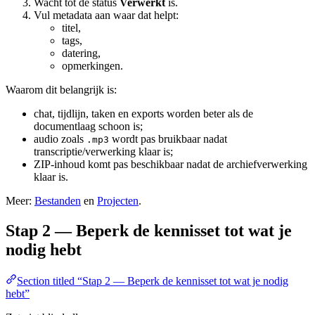
Wacht tot de status
Verwerkt
is.
Vul metadata aan waar dat helpt:
titel,
tags,
datering,
opmerkingen.
Waarom dit belangrijk is:
chat, tijdlijn, taken en exports worden beter als de
documentlaag schoon is;
audio zoals
wordt pas bruikbaar nadat
.mp3
transcriptie/verwerking klaar is;
ZIP-inhoud komt pas beschikbaar nadat de archiefverwerking
klaar is.
Meer:
Bestanden
en
Projecten
.
Stap 2 — Beperk de kennisset tot wat je
nodig hebt
Section titled “Stap 2 — Beperk de kennisset tot wat je nodig
hebt”