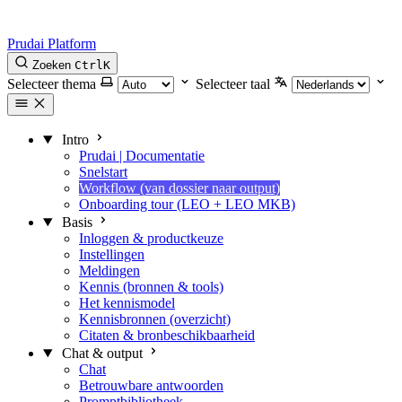
Prudai Platform
Zoeken
Ctrl
K
Selecteer thema
Selecteer taal
Intro
Prudai | Documentatie
Snelstart
Workflow (van dossier naar output)
Onboarding tour (LEO + LEO MKB)
Basis
Inloggen & productkeuze
Instellingen
Meldingen
Kennis (bronnen & tools)
Het kennismodel
Kennisbronnen (overzicht)
Citaten & bronbeschikbaarheid
Chat & output
Chat
Betrouwbare antwoorden
Promptbibliotheek