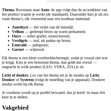
Thema.
Bovenaan staat
Auto
: de app volgt dan de accentkleur van
het product waarin je werkt (de standaard). Daaronder kies je uit zes
vaste thema’s, elk vernoemd naar een kostbaar materiaal:
Amethyst
— het violet van de huisstijl;
Vellum
— gedempt brons op warm perkament;
Onyx
— sober grafiet, monochroom;
Verdigris
— teal, als patina op brons;
Emerald
— jadegroen;
Garnet
— wijnrood.
Elk thema is een klein voorbeeldschermpje, zodat je vooraf ziet wat
je krijgt. Kies je een benoemd thema, dan geldt dat overal —
ongeacht in welk product (LEO, VERA, ZIA) je zit.
Licht of donker.
Los van het thema zet je de modus op
Licht
,
Donker
of
Systeem
(volgt de instelling van je apparaat). Donkere
modus werkt bij elk thema.
Je voorkeur wordt op je profiel bewaard, dus je hoeft ‘m maar één
keer in te stellen.
Vakgebied