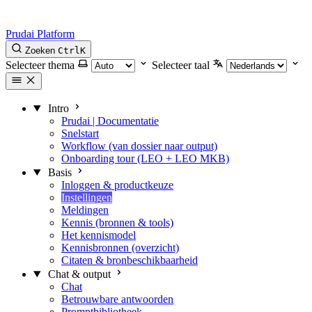
Prudai Platform
Zoeken
Ctrl
K
Selecteer thema
Selecteer taal
Intro
Prudai | Documentatie
Snelstart
Workflow (van dossier naar output)
Onboarding tour (LEO + LEO MKB)
Basis
Inloggen & productkeuze
Instellingen
Meldingen
Kennis (bronnen & tools)
Het kennismodel
Kennisbronnen (overzicht)
Citaten & bronbeschikbaarheid
Chat & output
Chat
Betrouwbare antwoorden
Promptbibliotheek