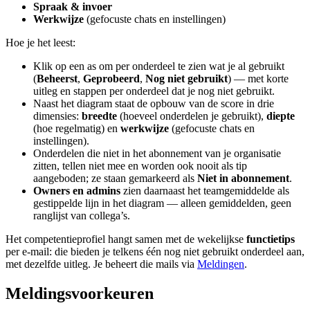
Spraak & invoer
Werkwijze
(gefocuste chats en instellingen)
Hoe je het leest:
Klik op een as om per onderdeel te zien wat je al gebruikt
(
Beheerst
,
Geprobeerd
,
Nog niet gebruikt
) — met korte
uitleg en stappen per onderdeel dat je nog niet gebruikt.
Naast het diagram staat de opbouw van de score in drie
dimensies:
breedte
(hoeveel onderdelen je gebruikt),
diepte
(hoe regelmatig) en
werkwijze
(gefocuste chats en
instellingen).
Onderdelen die niet in het abonnement van je organisatie
zitten, tellen niet mee en worden ook nooit als tip
aangeboden; ze staan gemarkeerd als
Niet in abonnement
.
Owners en admins
zien daarnaast het teamgemiddelde als
gestippelde lijn in het diagram — alleen gemiddelden, geen
ranglijst van collega’s.
Het competentieprofiel hangt samen met de wekelijkse
functietips
per e-mail: die bieden je telkens één nog niet gebruikt onderdeel aan,
met dezelfde uitleg. Je beheert die mails via
Meldingen
.
Meldingsvoorkeuren