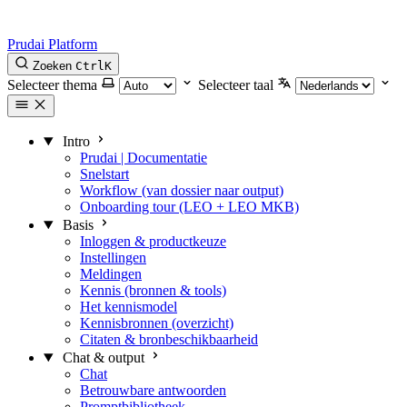
Prudai Platform
Zoeken
Ctrl
K
Selecteer thema
Selecteer taal
Intro
Prudai | Documentatie
Snelstart
Workflow (van dossier naar output)
Onboarding tour (LEO + LEO MKB)
Basis
Inloggen & productkeuze
Instellingen
Meldingen
Kennis (bronnen & tools)
Het kennismodel
Kennisbronnen (overzicht)
Citaten & bronbeschikbaarheid
Chat & output
Chat
Betrouwbare antwoorden
Promptbibliotheek